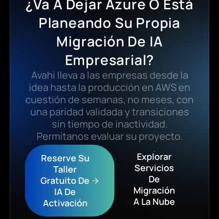
¿Va A Dejar Azure O Está
Planeando Su Propia
Migración De IA
Empresarial?
Avahi lleva a las empresas desde la
idea hasta la producción en AWS en
cuestión de semanas, no meses, con
una paridad validada y transiciones
sin tiempo de inactividad.
Permítanos evaluar su proyecto.
Explorar
Reserve Su
Servicios
Taller
De
Gratuito De
Migración
IA De
A La Nube
Activación