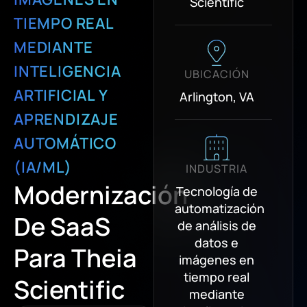
Scientific
TIEMPO REAL
MEDIANTE
INTELIGENCIA
UBICACIÓN
ARTIFICIAL Y
Arlington, VA
APRENDIZAJE
AUTOMÁTICO
(IA/ML)
INDUSTRIA
Modernización
Tecnología de
automatización
De SaaS
de análisis de
datos e
Para Theia
imágenes en
tiempo real
Scientific
mediante