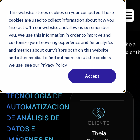
This website stores cookies on your computer. These
cookies are used to collect information about how you
interact with our website and allow us to remember
you. We use this information in order to improve and
customize your browsing experience and for analytics
Casos
Tecnología de automatización de análisis
/
Theia
and metrics about our visitors both on this website
de
de datos e imágenes en tiempo real
Scienti
and other media. To find out more about the cookies
estudio
mediante inteligencia artificial y
we use, see our Privacy Policy.
/
aprendizaje automático (IA/ML)
Accept
TECNOLOGÍA DE
AUTOMATIZACIÓN
DE ANÁLISIS DE
CLIENTE
DATOS E
Theia
IMÁGENES EN