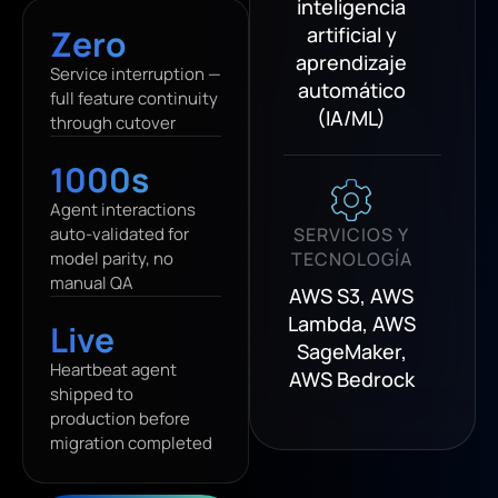
inteligencia
Zero
artificial y
aprendizaje
Service interruption —
automático
full feature continuity
(IA/ML)
through cutover
1000s
Agent interactions
auto-validated for
SERVICIOS Y
model parity, no
TECNOLOGÍA
manual QA
AWS S3, AWS
Lambda, AWS
Live
SageMaker,
Heartbeat agent
AWS Bedrock
shipped to
production before
migration completed