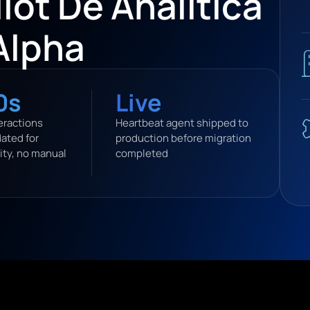
ilot De Analítica
Alpha
0s
Live
eractions
Heartbeat agent shipped to
dated for
production before migration
ity, no manual
completed