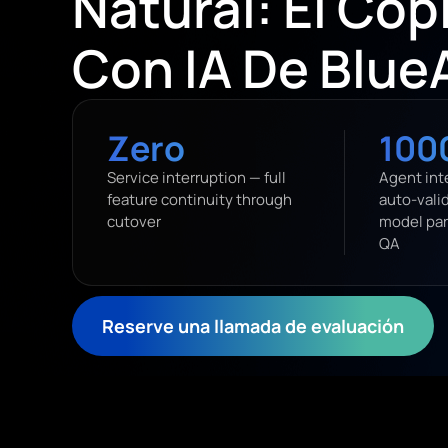
Natural: El Cop
Con IA De Blue
Zero
100
Service interruption — full
Agent int
feature continuity through
auto-vali
cutover
model par
QA
Reserve una llamada de evaluación