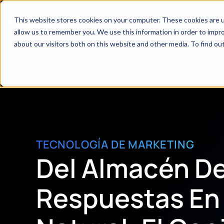
Servici
This website stores cookies on your computer. These cookies are u
allow us to remember you. We use this information in order to impr
about our visitors both on this website and other media. To find ou
Casos de estudio
/
Tecnología de marketing
/
BlueA
TECNOLOGÍA DE MARKETING
Del Almacén De
Respuestas En