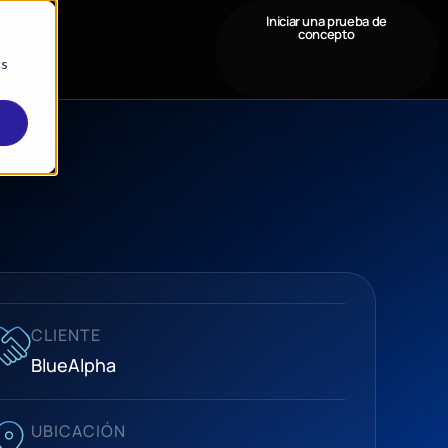
Iniciar una prueba de
concepto
cs
CLIENTE
BlueAlpha
UBICACIÓN