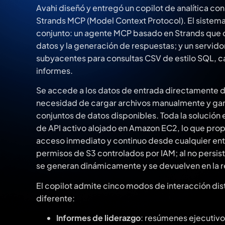
Avahi diseñó y entregó un copilot de analítica c
Strands MCP (Model Context Protocol). El sistem
conjunto: un agente MCP basado en Strands que or
datos y la generación de respuestas; y un servid
subyacentes para consultas CSV de estilo SQL, c
informes.
Se accede a los datos de entrada directamente de
necesidad de cargar archivos manualmente y gara
conjuntos de datos disponibles. Toda la solución
de API activo alojado en Amazon EC2, lo que propo
acceso inmediato y continuo desde cualquier ent
permisos de S3 controlados por IAM; al no persist
se generan dinámicamente y se devuelven en la 
El copilot admite cinco modos de interacción dis
diferente:
Informes de liderazgo
: resúmenes ejecutivos