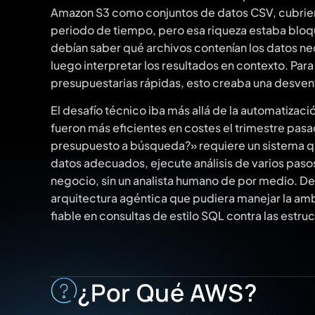
Amazon S3 como conjuntos de datos CSV, cubrien
periodo de tiempo, pero esa riqueza estaba bloq
debían saber qué archivos contenían los datos nec
luego interpretar los resultados en contexto. Par
presupuestarias rápidas, esto creaba una desvent
El desafío técnico iba más allá de la automatiza
fueron más eficientes en costes el trimestre pasad
presupuesto a búsqueda?» requiere un sistema qu
datos adecuados, ejecute análisis de varios pasos 
negocio, sin un analista humano de por medio. De
arquitectura agéntica que pudiera manejar la amb
fiable en consultas de estilo SQL contra las estr
¿Por Qué AWS?