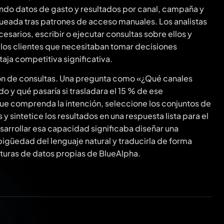
do datos de gasto y resultados por canal, campaña y
ueada tras patrones de acceso manuales. Los analistas
esarios, escribir o ejecutar consultas sobre ellos y
a los clientes que necesitaban tomar decisiones
aja competitiva significativa.
ción de consultas. Una pregunta como «¿Qué canales
o y qué pasaría si trasladara el 15 % de ese
e comprenda la intención, seleccione los conjuntos de
y sintetice los resultados en una respuesta lista para el
sarrollar esa capacidad significaba diseñar una
igüedad del lenguaje natural y traducirla de forma
ucturas de datos propias de BlueAlpha.