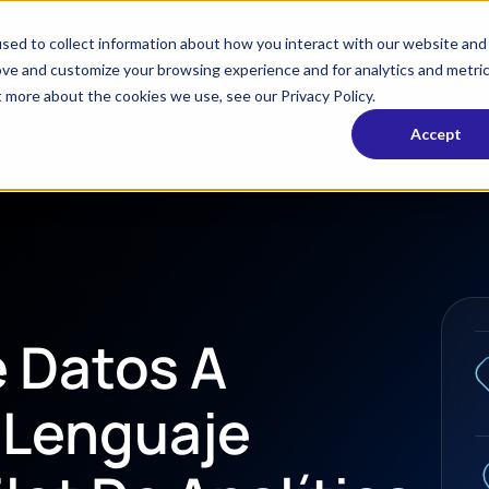
os
Soluciones
Sectores
Recursos
Empresa
sed to collect information about how you interact with our website and
ove and customize your browsing experience and for analytics and metri
t more about the cookies we use, see our Privacy Policy.
Accept
lpha
 Datos A
 Lenguaje